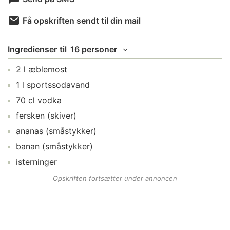
Få opskriften sendt til din mail
Ingredienser
til
16 personer
2
l
æblemost
1
l
sportssodavand
70
cl
vodka
fersken
(skiver)
ananas
(småstykker)
banan
(småstykker)
isterninger
Opskriften fortsætter under annoncen