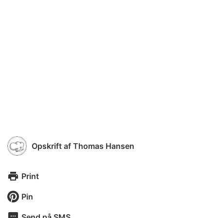
Opskrift af
Thomas Hansen
Print
Pin
Send på SMS