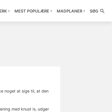
ÆRK
MEST POPULÆRE
MADPLANER
SØG
 noget at sige til, at den
rening med knust is, udgør