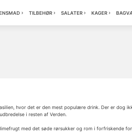
ENSMAD
TILBEHØR
SALATER
KAGER
BAGV
silien, hvor det er den mest populære drink. Der er dog ikke
udbredelse i resten af Verden.
g limefrugt med det søde rørsukker og rom i forfriskende fo