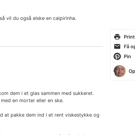
 så vil du også elske en caipirinha.
Print
Få op
Pin
Op
 kom dem i et glas sammen med sukkeret.
med en morter eller en ske.
ed at pakke dem ind i et rent viskestykke og