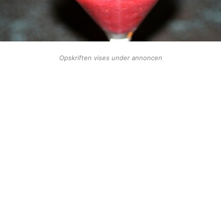
Opskriften vises under annoncen