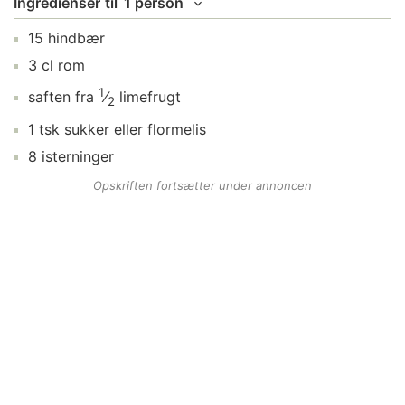
Ingredienser
til
1 person
15
hindbær
3
cl
rom
1
saften fra
⁄
limefrugt
2
1
tsk
sukker
eller flormelis
8
isterninger
Opskriften fortsætter under annoncen