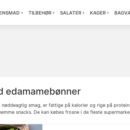
ENSMAD
TILBEHØR
SALATER
KAGER
BAGV
ed edamamebønner
øddeagtig smag, er fattige på kalorier og rige på protein.
g nemme snacks. De kan købes frosne i de fleste supermarke