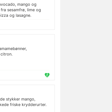
 avocado, mango og
fra sesamfrø, lime og
l pizza og lasagne.
damamebønner,
 citron.
øde stykker mango,
de friske krydderurter.