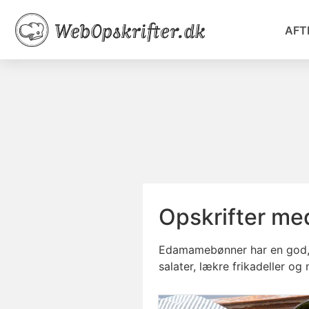
AFT
Opskrifter m
Edamamebønner har en god, n
salater, lækre frikadeller o