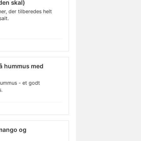
en skal)
, der tilberedes helt
alt.
på hummus med
hummus - et godt
s.
 mango og