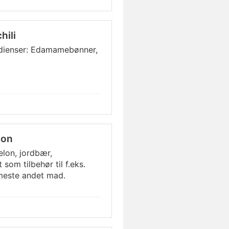
hili
dienser: Edamamebønner,
lon
lon, jordbær,
om tilbehør til f.eks.
 meste andet mad.