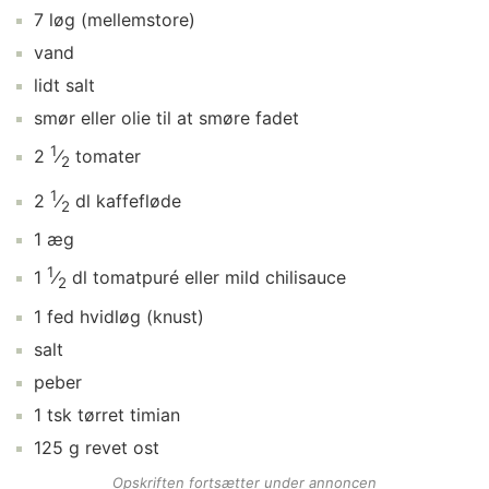
7
løg
(mellemstore)
vand
lidt
salt
smør
eller olie til at smøre fadet
1
2
⁄
tomater
2
1
2
⁄
dl
kaffefløde
2
1
æg
1
1
⁄
dl
tomatpuré
eller mild chilisauce
2
1
fed
hvidløg
(knust)
salt
peber
1
tsk
tørret timian
125
g
revet ost
Opskriften fortsætter under annoncen