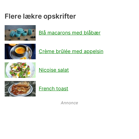
Flere lækre opskrifter
Blå macarons med blåbær
Crème brûlée med appelsin
Nicoise salat
French toast
Annonce