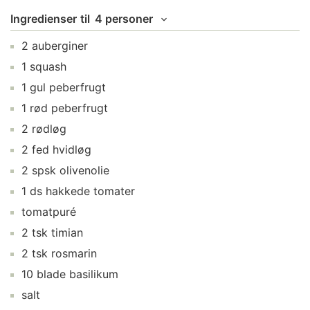
Ingredienser
til
4 personer
2
auberginer
1
squash
1
gul peberfrugt
1
rød peberfrugt
2
rødløg
2
fed
hvidløg
2
spsk
olivenolie
1
ds
hakkede tomater
tomatpuré
2
tsk
timian
2
tsk
rosmarin
10
blade
basilikum
salt