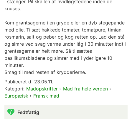
i stænger. Pil skallen af hvidløgsfedene inden de
knuses.
Kom grøntsagerne i en gryde eller en dyb stegepande
med olie. Tilsæt hakkede tomater, tomatpure, timian,
rosmarin, salt og peber og kog retten op. Lad den stå
og simre ved svag varme under låg i 30 minutter indtil
grøntsagerne er helt møre. Så tilsættes
basilikumsbladene og simrer med i yderligere 10
minutter.
Smag til med resten af krydderierne.
Publiceret d.
23.05.11.
Kategori:
Madopskrifter
›
Mad fra hele verden
›
Europæisk
›
Fransk mad
Fedtfattig