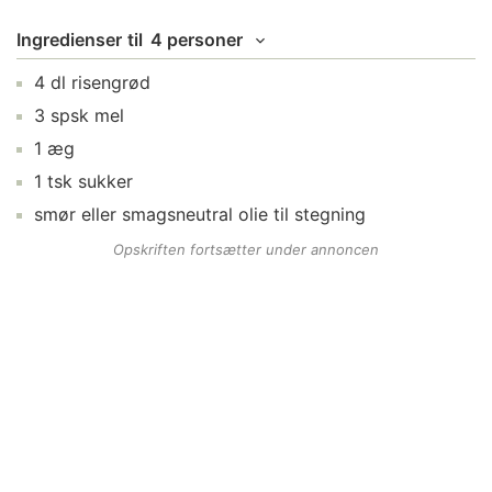
Ingredienser
til
4 personer
4
dl
risengrød
3
spsk
mel
1
æg
1
tsk
sukker
smør
eller smagsneutral olie til stegning
Opskriften fortsætter under annoncen