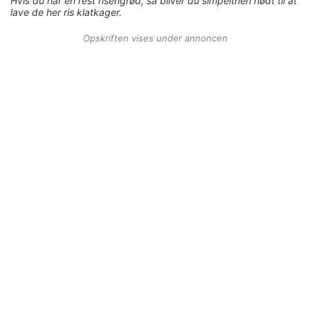
Hvis du har en rest risengrød, så bliver du simpelthen nødt til at
lave de her ris klatkager.
Opskriften vises under annoncen