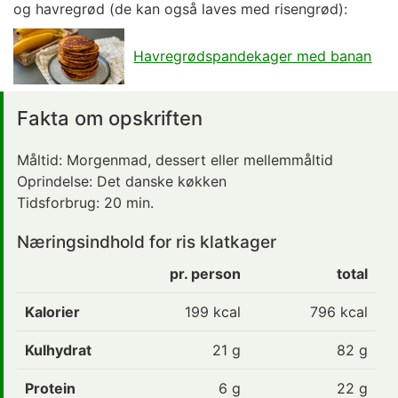
og havregrød (de kan også laves med risengrød):
Havregrødspandekager med banan
Fakta om opskriften
Måltid: Morgenmad,
dessert
eller mellemmåltid
Oprindelse:
Det danske køkken
Tidsforbrug:
20 min.
Næringsindhold for ris klatkager
pr. person
total
Kalorier
199
kcal
796 kcal
Kulhydrat
21
g
82 g
Protein
6
g
22 g