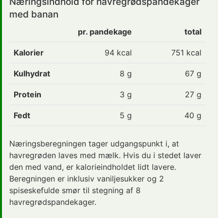
Næringsindhold for havregrødspandekager
med banan
pr. pandekage
total
Kalorier
94
kcal
751 kcal
Kulhydrat
8
g
67 g
Protein
3
g
27 g
Fedt
5
g
40 g
Næringsberegningen tager udgangspunkt i, at
havregrøden laves med mælk. Hvis du i stedet laver
den med vand, er kalorieindholdet lidt lavere.
Beregningen er inklusiv vaniljesukker og 2
spiseskefulde smør til stegning af 8
havregrødspandekager
.