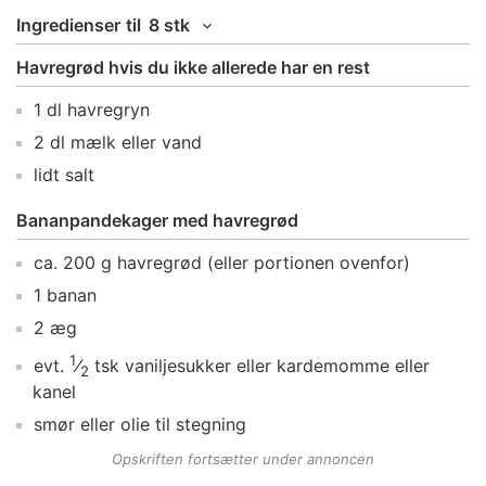
Ingredienser
til
8 stk
Havregrød hvis du ikke allerede har en rest
1
dl
havregryn
2
dl
mælk
eller vand
lidt
salt
Bananpandekager med havregrød
ca.
200
g
havregrød
(eller portionen ovenfor)
1
banan
2
æg
1
evt.
⁄
tsk
vaniljesukker
eller kardemomme eller
2
kanel
smør
eller olie til stegning
Opskriften fortsætter under annoncen