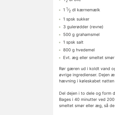
2
1
1
⁄
dl
kærnemælk
2
1
spsk
sukker
3
gulerødder
(revne)
500
g
grahamsmel
1
spsk
salt
800
g
hvedemel
Evt.
æg
eller smeltet smør 
Rør gæren ud i koldt vand o
øvrige ingredienser. Dejen æl
hævning i køleskabet natten 
Del dejen i to dele og form
Bages i 40 minutter ved 200
smeltet smør eller æg, så de 