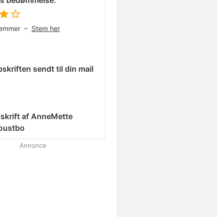
es bedømmelse:
temmer –
Stem her
skriften sendt til din mail
skrift af
AnneMette
oustbo
Annonce