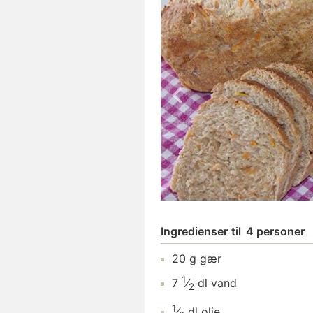
Ingredienser
til
4 personer
20
g
gær
1
7
⁄
dl
vand
2
1
⁄
dl
olie