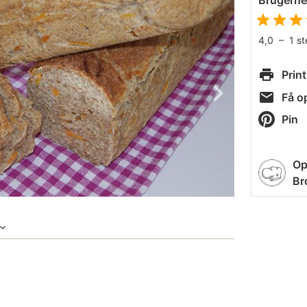
Brugern
4,0
–
1
s
Print
Få op
Pin
Op
Br