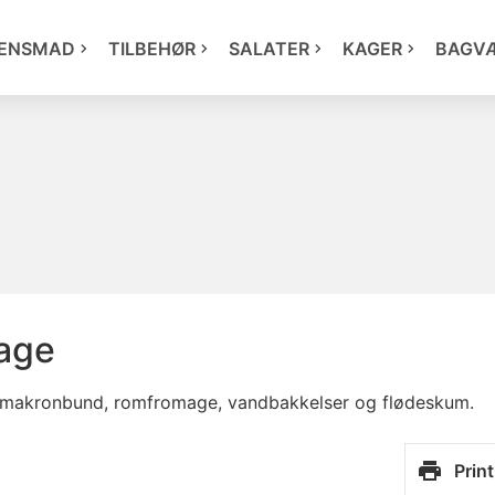
ENSMAD
TILBEHØR
SALATER
KAGER
BAGV
age
d makronbund, romfromage, vandbakkelser og flødeskum.
Print