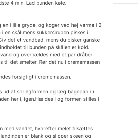
dste 4 min. Lad bunden køle.
en i lille gryde, og koger ved høj varme i 2
 en skål mens sukkersirupen piskes i
 Giv det et vandbad, mens du pisker ganske
 indholdet til bunden på skålen er kold.
t vand og overhældes med et par dråber
 til det smelter. Rør det nu i crememassen
ndes forsigtigt i crememassen.
 ud af springformen og læg bagepapir i
n her i, igen.Hældes i og formen stilles i
 med vandet, hvorefter melet tilsættes
blandingen er blank og slipper skeen og