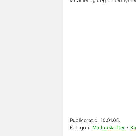
karamel og læg pebermynteb
Publiceret d.
10.01.05.
Kategori:
Madopskrifter
›
Ka