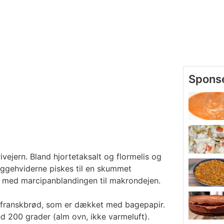
rivejern. Bland hjortetaksalt og flormelis og
Æggehviderne piskes til en skummet
 med marcipanblandingen til makrondejen.
l franskbrød, som er dækket med bagepapir.
d 200 grader (alm ovn, ikke varmeluft).