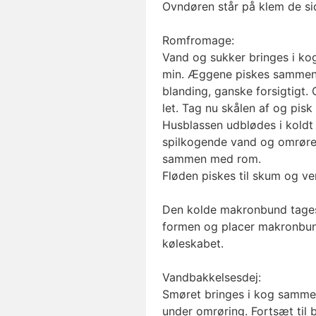
Ovndøren står på klem de si
Romfromage:
Vand og sukker bringes i kog 
min. Æggene piskes sammen i
blanding, ganske forsigtigt.
let. Tag nu skålen af og pisk
Husblassen udblødes i kold
spilkogende vand og omrøres
sammen med rom.
Fløden piskes til skum og ve
Den kolde makronbund tages
formen og placer makronbunde
køleskabet.
Vandbakkelsesdej:
Smøret bringes i kog sammen
under omrøring. Fortsæt til 