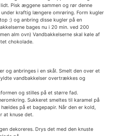
 lidt. Pisk æggene sammen og rør denne
dt under kraftig længere omrøring. Form kugler
op :) og anbring disse kugler på en
akkelserne bages nu i 20 min. ved 200
, men alm ovn) Vandbakkelserne skal køle af
ntet chokolade.
r og anbringes i en skål. Smelt den over et
fyldte vandbakkelser overtrækkes og
formen og stilles på et større fad.
eromkring. Sukkeret smeltes til karamel på
hældes på et bagepapir. Når den er kold,
or at knuse det.
agen dekoreres. Drys det med den knuste