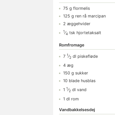
75
g
flormelis
125
g
ren rå marcipan
2
æggehvider
1
⁄
tsk
hjortetaksalt
4
Romfromage
1
7
⁄
dl
piskefløde
2
4
æg
150
g
sukker
10
blade
husblas
1
1
⁄
dl
vand
2
1
dl
rom
Vandbakkelsesdej