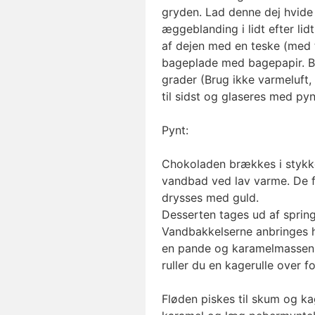
gryden. Lad denne dej hvide
æggeblanding i lidt efter li
af dejen med en teske (med t
bageplade med bagepapir. B
grader (Brug ikke varmeluft
til sidst og glaseres med py
Pynt:
Chokoladen brækkes i stykke
vandbad ved lav varme. De 
drysses med guld.
Desserten tages ud af spring
Vandbakkelserne anbringes h
en pande og karamelmassen 
ruller du en kagerulle over f
Fløden piskes til skum og k