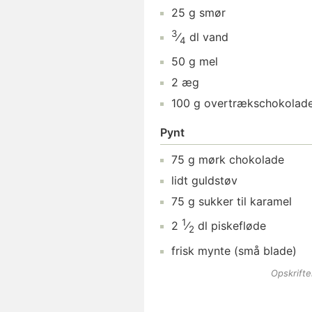
25
g
smør
3
⁄
dl
vand
4
50
g
mel
2
æg
100
g
overtrækschokolad
Pynt
75
g
mørk chokolade
lidt
guldstøv
75
g
sukker
til karamel
1
2
⁄
dl
piskefløde
2
frisk mynte
(små blade)
Opskrift