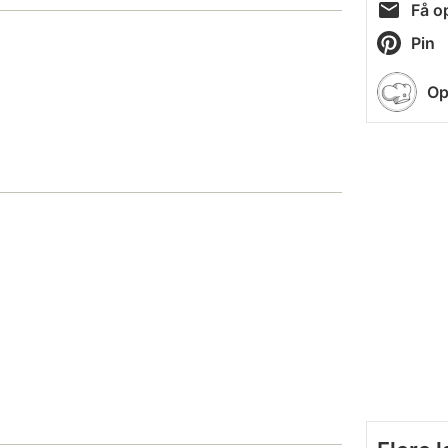
Få op
Pin
Op