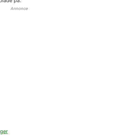
lade på.
Annonce
ger