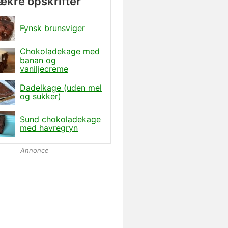
lækre opskrifter
Fynsk brunsviger
Chokoladekage med
banan og
vaniljecreme
Dadelkage (uden mel
og sukker)
Sund chokoladekage
med havregryn
Annonce