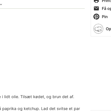
Print
Få op
Pin
Op
i lidt olie. Tilsæt kødet, og brun det af.
å paprika og ketchup. Lad det svitse et par