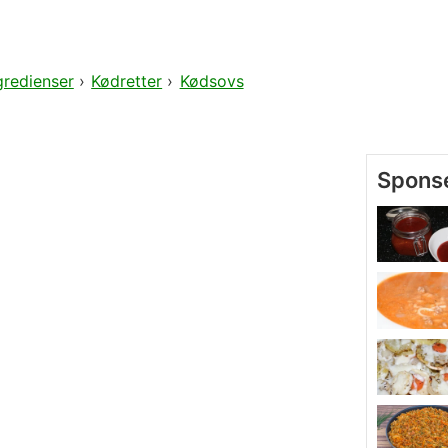
gredienser
›
Kødretter
›
Kødsovs