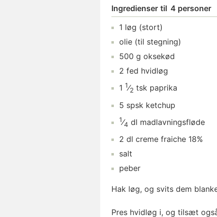
Ingredienser
til
4 personer
1
løg
(stort)
olie
(til stegning)
500
g
oksekød
2
fed
hvidløg
1
1
⁄
tsk
paprika
2
5
spsk
ketchup
1
⁄
dl
madlavningsfløde
4
2
dl
creme fraiche 18%
salt
peber
Hak løg, og svits dem blanke 
Pres hvidløg i, og tilsæt ogs