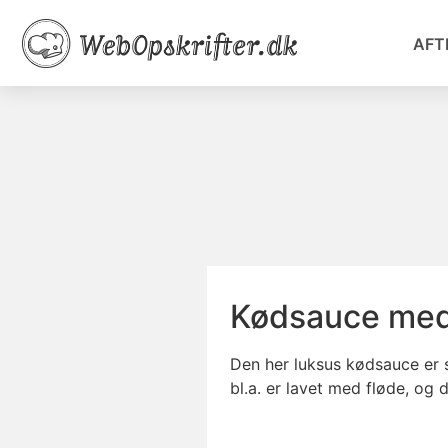
AFT
Kødsauce med
Den her luksus kødsauce er s
bl.a. er lavet med fløde, og 