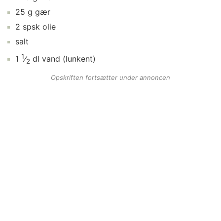
25
g
gær
2
spsk
olie
salt
1
1
⁄
dl
vand
(lunkent)
2
Opskriften fortsætter under annoncen