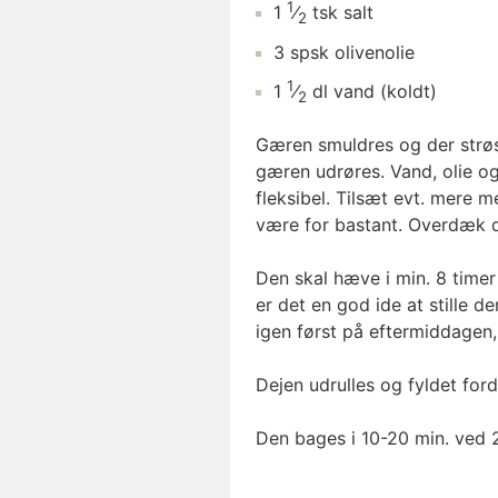
1
1
⁄
tsk
salt
2
3
spsk
olivenolie
1
1
⁄
dl
vand
(koldt)
2
Gæren smuldres og der strøs s
gæren udrøres. Vand, olie og 
fleksibel. Tilsæt evt. mere m
være for bastant. Overdæk d
Den skal hæve i min. 8 timer 
er det en god ide at stille 
igen først på eftermiddagen,
Dejen udrulles og fyldet for
Den bages i 10-20 min. ved