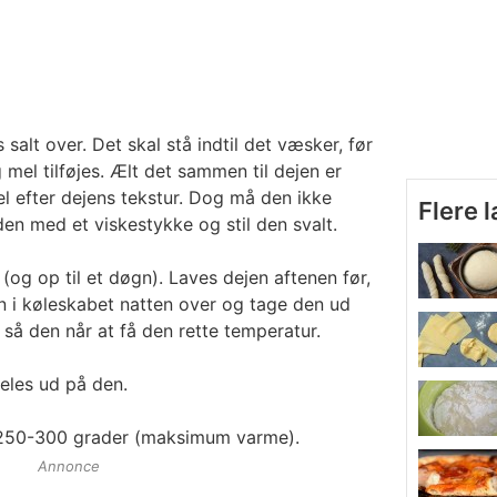
alt over. Det skal stå indtil det væsker, før
mel tilføjes. Ælt det sammen til dejen er
el efter dejens tekstur. Dog må den ikke
Flere 
en med et viskestykke og stil den svalt.
(og op til et døgn). Laves dejen aftenen før,
den i køleskabet natten over og tage den ud
 så den når at få den rette temperatur.
deles ud på den.
 250-300 grader (maksimum varme).
Annonce