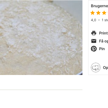
Brugern
4,0
–
1
s
Print
Få op
Pin
Op