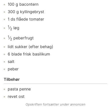
100
g
bacontern
300
g
kyllingebryst
1
ds
flåede tomater
1
⁄
løg
2
1
⁄
peberfrugt
2
lidt
sukker
(efter behag)
6
blade
frisk basilikum
salt
peber
Tilbehør
pasta penne
revet ost
Opskriften fortsætter under annoncen