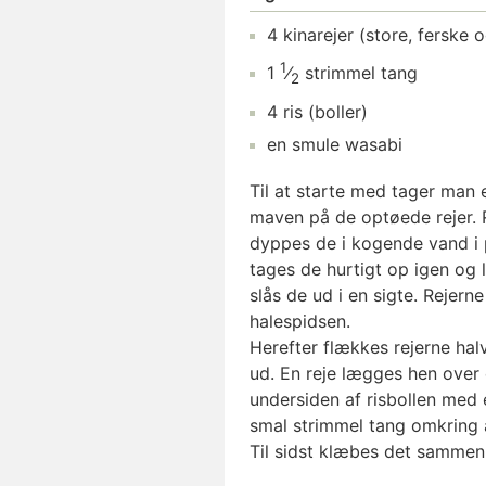
4
kinarejer
(store, ferske 
1
1
⁄
strimmel
tang
2
4
ris
(boller)
en smule
wasabi
Til at starte med tager man 
maven på de optøede rejer. R
dyppes de i kogende vand i p
tages de hurtigt op igen og 
slås de ud i en sigte. Rejerne
halespidsen.
Herefter flækkes rejerne ha
ud. En reje lægges hen over 
undersiden af risbollen med e
smal strimmel tang omkring 
Til sidst klæbes det sammen