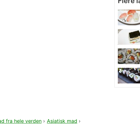
Flere 
d fra hele verden
›
Asiatisk mad
›