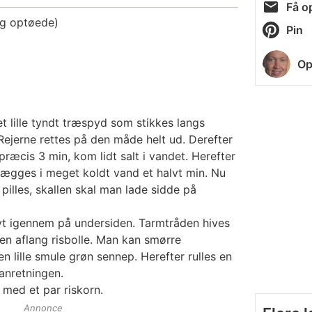
Få op
og optøede)
Pin
Op
et lille tyndt træspyd som stikkes langs
ejerne rettes på den måde helt ud. Derefter
ræcis 3 min, kom lidt salt i vandet. Herefter
lægges i meget koldt vand et halvt min. Nu
 pilles, skallen skal man lade sidde på
lvt igennem på undersiden. Tarmtråden hives
en aflang risbolle. Man kan smørre
n lille smule grøn sennep. Herefter rulles en
anretningen.
 med et par riskorn.
Annonce