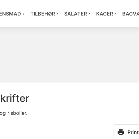
ENSMAD
TILBEHØR
SALATER
KAGER
BAGV
krifter
og risboller.
Print