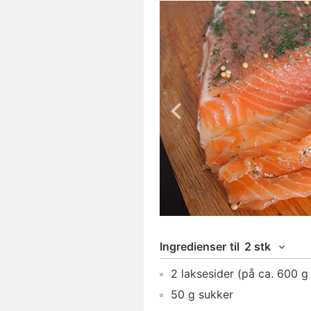
Ingredienser
til
2 stk
2
laksesider
(på ca. 600 g
50
g
sukker