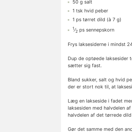
50
g
salt
1
tsk
hvid peber
1
ps
tørret dild
(à 7 g)
1
⁄
ps
sennepskorn
2
Frys laksesiderne i mindst 24
Dup de optøede laksesider tø
sætter sig fast.
Bland sukker, salt og hvid peb
der er stort nok til, at lakse
Læg en lakseside i fadet me
laksesiden med halvdelen af
halvdelen af det tørrede dil
Gør det samme med den and