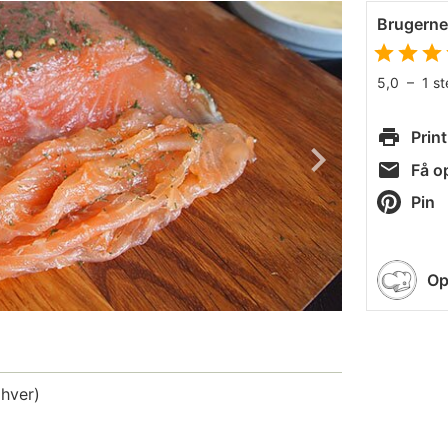
Brugern
5,0
–
1
s
Print
Få op
Pin
Op
 hver)