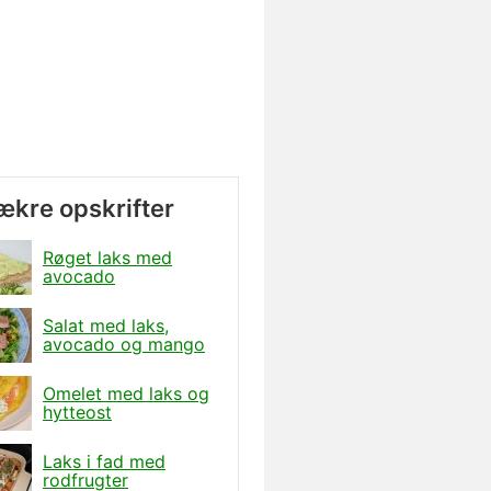
lækre opskrifter
Røget laks med
avocado
Salat med laks,
avocado og mango
Omelet med laks og
hytteost
Laks i fad med
rodfrugter