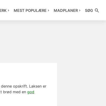
ÆRK
MEST POPULÆRE
MADPLANER
SØG
e denne opskrift. Laksen er
tikt brød med en
god