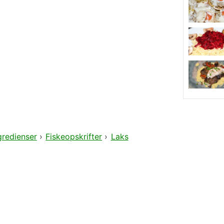
gredienser
›
Fiskeopskrifter
›
Laks