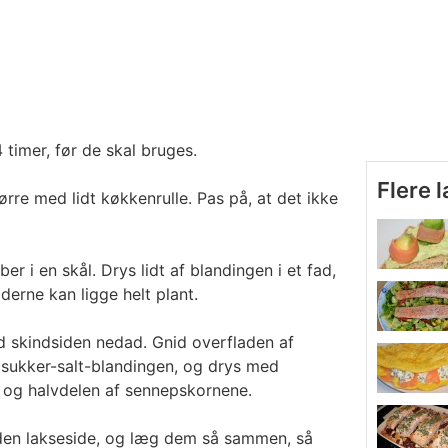
 timer, før de skal bruges.
Flere 
rre med lidt køkkenrulle. Pas på, at det ikke
er i en skål. Drys lidt af blandingen i et fad,
siderne kan ligge helt plant.
d skindsiden nedad. Gnid overfladen af
 sukker-salt-blandingen, og drys med
d og halvdelen af sennepskornene.
en lakseside, og læg dem så sammen, så