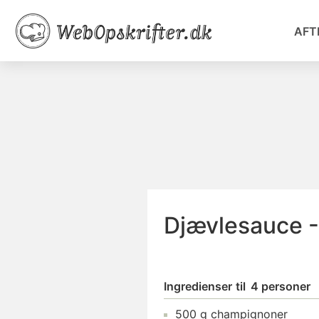
AFT
Djævlesauce -
Ingredienser
til
4 personer
500
g
champignoner