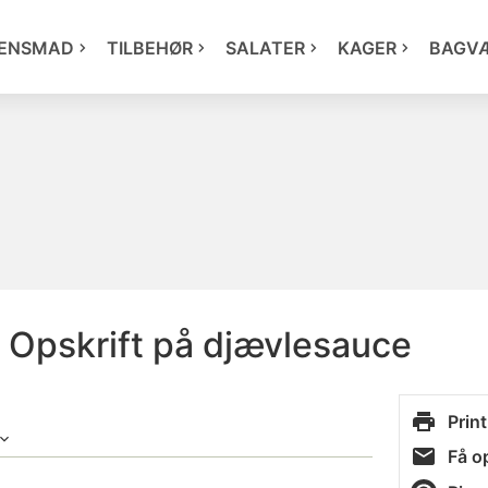
ENSMAD
TILBEHØR
SALATER
KAGER
BAGV
 Opskrift på djævlesauce
Print
Få op