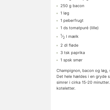
250
g
bacon
1
løg
1
peberfrugt
1
ds
tomatpuré
(lille)
1
⁄
l
mælk
2
2
dl
fløde
3
tsk
paprika
1
spsk
smør
Champignon, bacon og løg, s
Det hele hældes i en gryde 
simrer i cirka 15-20 minutter
koteletter.