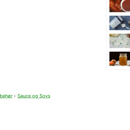
lbehør
›
Sauce og Sovs