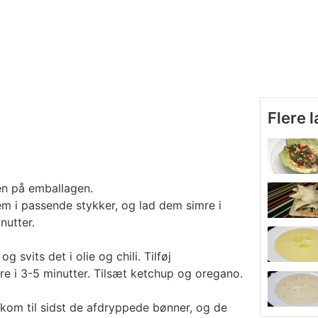
Flere 
en på emballagen.
em i passende stykker, og lad dem simre i
nutter.
g svits det i olie og chili. Tilføj
e i 3-5 minutter. Tilsæt ketchup og oregano.
 kom til sidst de afdryppede bønner, og de