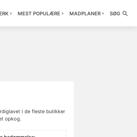
ÆRK
MEST POPULÆRE
MADPLANER
SØG
iglavet i de fleste butikker
et opkog.