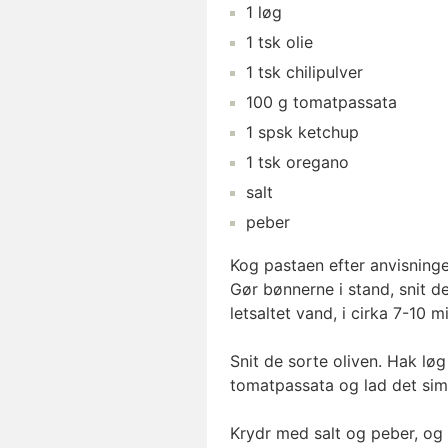
1
løg
1
tsk
olie
1
tsk
chilipulver
100
g
tomatpassata
1
spsk
ketchup
1
tsk
oregano
salt
peber
Kog pastaen efter anvisning
Gør bønnerne i stand, snit d
letsaltet vand, i cirka 7-10 mi
Snit de sorte oliven. Hak løg o
tomatpassata og lad det simr
Krydr med salt og peber, og