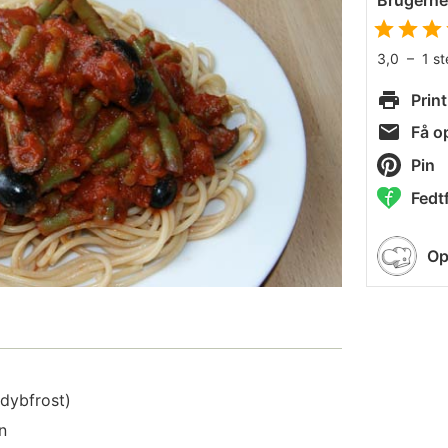
Brugern
3,0
–
1
s
Print
Få op
Pin
Fedtf
Op
 dybfrost)
n