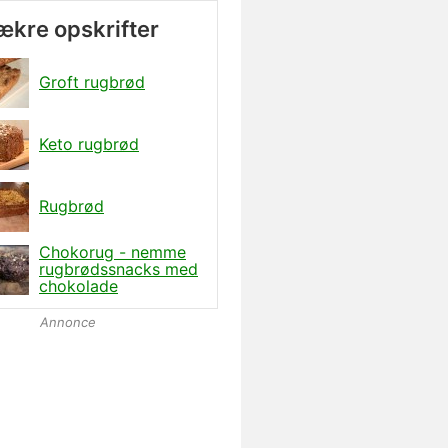
lækre opskrifter
Groft rugbrød
Keto rugbrød
Rugbrød
Chokorug - nemme
rugbrødssnacks med
chokolade
Annonce