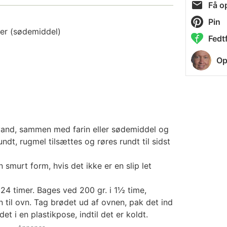
Få op
Pin
ker (sødemiddel)
Fedtf
Op
vand, sammen med farin eller sødemiddel og
rundt, rugmel tilsættes og røres rundt til sidst
smurt form, hvis det ikke er en slip let
 24 timer. Bages ved 200 gr. i 1½ time,
n til ovn. Tag brødet ud af ovnen, pak det ind
et i en plastikpose, indtil det er koldt.