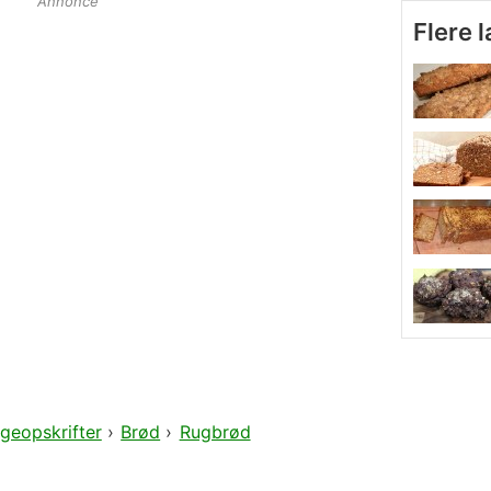
Annonce
Flere 
geopskrifter
›
Brød
›
Rugbrød