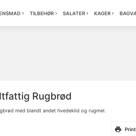
ENSMAD
TILBEHØR
SALATER
KAGER
BAGV
dtfattig Rugbrød
rugbrød med blandt andet hvedeklid og rugmel.
Print