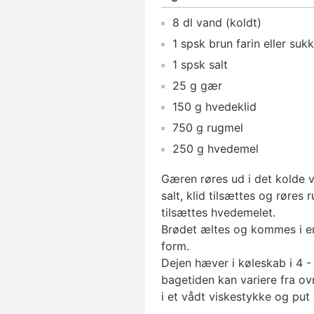
8
dl
vand
(koldt)
1
spsk
brun farin
eller suk
1
spsk
salt
25
g
gær
150
g
hvedeklid
750
g
rugmel
250
g
hvedemel
Gæren røres ud i det kolde 
salt, klid tilsættes og røres 
tilsættes hvedemelet.
Brødet æltes og kommes i en 
form.
Dejen hæver i køleskab i 4 -
bagetiden kan variere fra ov
i et vådt viskestykke og put d