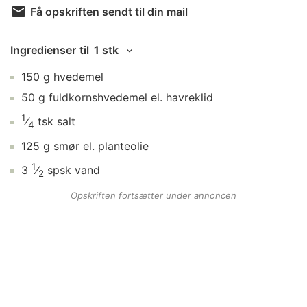
Få opskriften sendt til din mail
Ingredienser
til
1 stk
150
g
hvedemel
50
g
fuldkornshvedemel
el. havreklid
1
⁄
tsk
salt
4
125
g
smør
el. planteolie
1
3
⁄
spsk
vand
2
Opskriften fortsætter under annoncen