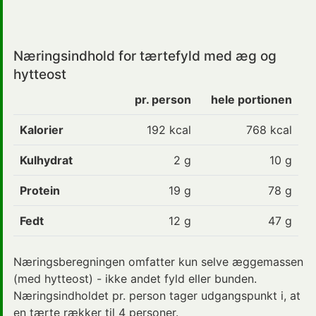
Næringsindhold for tærtefyld med æg og
hytteost
pr. person
hele portionen
Kalorier
192
kcal
768 kcal
Kulhydrat
2
g
10 g
Protein
19
g
78 g
Fedt
12
g
47 g
Næringsberegningen omfatter kun selve æggemassen
(med hytteost) - ikke andet fyld eller bunden.
Næringsindholdet pr. person tager udgangspunkt i, at
en tærte rækker til 4 personer.