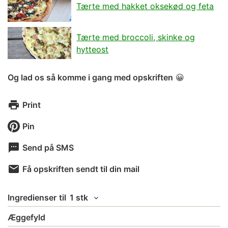
Tærte med hakket oksekød og feta
Tærte med broccoli, skinke og
hytteost
Og lad os så komme i gang med opskriften
😀
Print
Pin
Send på SMS
Få opskriften sendt til din mail
Ingredienser
til
1 stk
Æggefyld