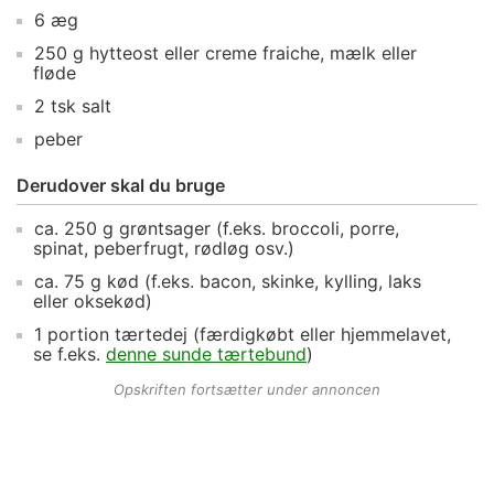
6
æg
250
g
hytteost
eller creme fraiche, mælk eller
fløde
2
tsk
salt
peber
Derudover skal du bruge
ca.
250
g
grøntsager
(f.eks. broccoli, porre,
spinat, peberfrugt, rødløg osv.)
ca.
75
g
kød
(f.eks. bacon, skinke, kylling, laks
eller oksekød)
1
portion
tærtedej
(færdigkøbt eller hjemmelavet,
se f.eks.
denne sunde tærtebund
)
Opskriften fortsætter under annoncen