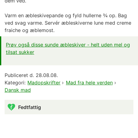
dem ved.
Varm en æbleskivepande og fyld hullerne ¾ op. Bag
ved svag varme. Servér æbleskiverne lune med creme
fraiche og æblemost.
Prøv også disse sunde æbleskiver - helt uden mel og
tilsat sukker
Publiceret d.
28.08.08.
Kategori:
Madopskrifter
›
Mad fra hele verden
›
Dansk mad
Fedtfattig