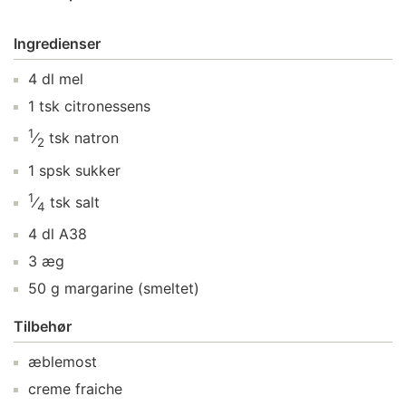
Ingredienser
4
dl
mel
1
tsk
citronessens
1
⁄
tsk
natron
2
1
spsk
sukker
1
⁄
tsk
salt
4
4
dl
A38
3
æg
50
g
margarine
(smeltet)
Tilbehør
æblemost
creme fraiche