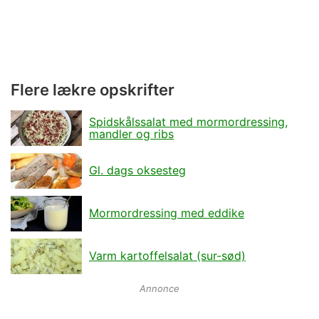
Flere lækre opskrifter
Spidskålssalat med mormordressing,
mandler og ribs
Gl. dags oksesteg
Mormordressing med eddike
Varm kartoffelsalat (sur-sød)
Annonce