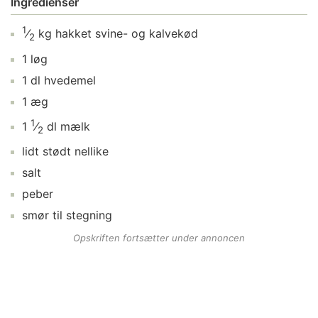
Ingredienser
1
⁄
kg
hakket svine- og kalvekød
2
1
løg
1
dl
hvedemel
1
æg
1
1
⁄
dl
mælk
2
lidt
stødt nellike
salt
peber
smør
til stegning
Opskriften fortsætter under annoncen