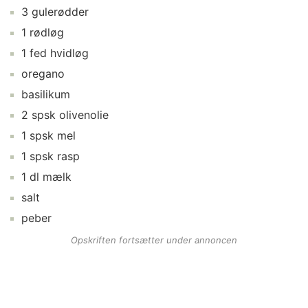
3
gulerødder
1
rødløg
1
fed
hvidløg
oregano
basilikum
2
spsk
olivenolie
1
spsk
mel
1
spsk
rasp
1
dl
mælk
salt
peber
Opskriften fortsætter under annoncen