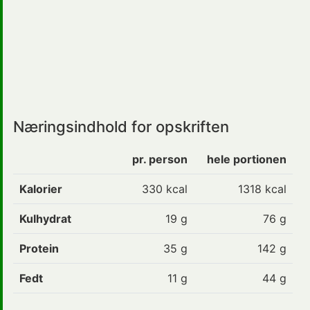
Næringsindhold for opskriften
pr. person
hele portionen
Kalorier
330
kcal
1318 kcal
Kulhydrat
19
g
76 g
Protein
35
g
142 g
Fedt
11
g
44 g