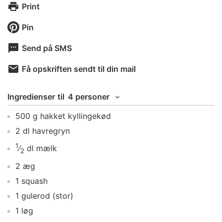
Print
Pin
Send på SMS
Få opskriften sendt til din mail
Ingredienser
til
4 personer
500
g
hakket kyllingekød
2
dl
havregryn
1
⁄
dl
mælk
2
2
æg
1
squash
1
gulerod
(stor)
1
løg