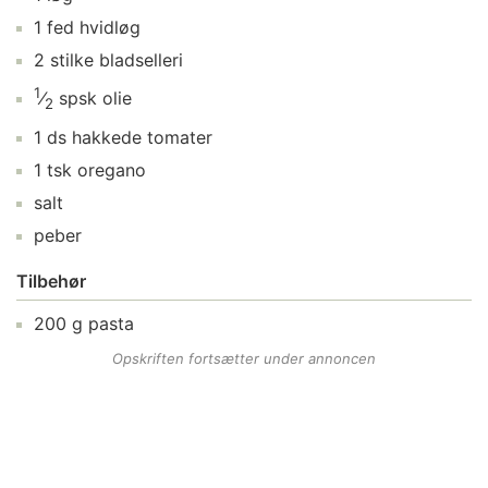
1
fed
hvidløg
2
stilke
bladselleri
1
⁄
spsk
olie
2
1
ds
hakkede tomater
1
tsk
oregano
salt
peber
Tilbehør
200
g
pasta
Opskriften fortsætter under annoncen