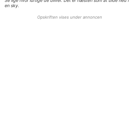
Se lige hvor luftige de bliver. Det er næsten som at bide ned i
en sky.
Opskriften vises under annoncen