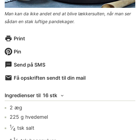
Man kan da ikke andet end at blive lækkersulten, når man ser
sådan en stak luftige pandekager.
Print
Pin
Send på SMS
Få opskriften sendt til din mail
Ingredienser
til
16 stk
2
æg
225
g
hvedemel
1
⁄
tsk
salt
4
1