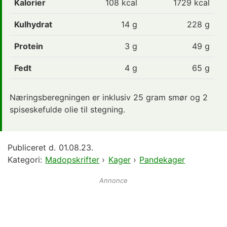
Kalorier
108
kcal
1729 kcal
Kulhydrat
14
g
228 g
Protein
3
g
49 g
Fedt
4
g
65 g
Næringsberegningen er inklusiv 25 gram smør og 2
spiseskefulde olie til stegning.
Publiceret d.
01.08.23.
Kategori:
Madopskrifter
›
Kager
›
Pandekager
Annonce