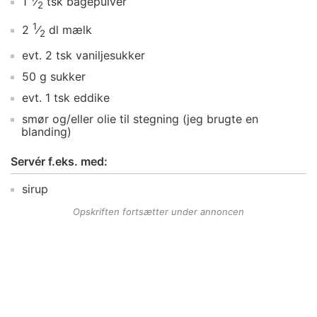
1
⁄
tsk
bagepulver
2
1
2
⁄
dl
mælk
2
evt.
2
tsk
vaniljesukker
50
g
sukker
evt.
1
tsk
eddike
smør
og/eller olie til stegning (jeg brugte en
blanding)
Servér f.eks. med:
sirup
Opskriften fortsætter under annoncen