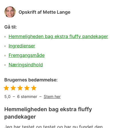
Opskrift af
Mette Lange
Gå til:
Hemmeligheden bag ekstra fluffy pandekager
Ingredienser
Fremgangsmåde
Næringsindhold
Brugernes bedømmelse:
5,0
–
6
stemmer –
Stem her
Hemmeligheden bag ekstra fluffy
pandekager
Jeg har testet og testet og har nu fundet den