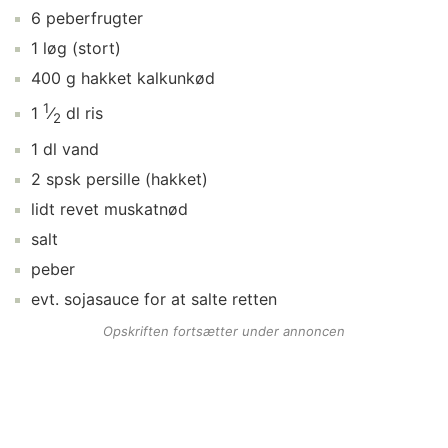
6
peberfrugter
1
løg
(stort)
400
g
hakket kalkunkød
1
1
⁄
dl
ris
2
1
dl
vand
2
spsk
persille
(hakket)
lidt
revet muskatnød
salt
peber
evt.
sojasauce
for at salte retten
Opskriften fortsætter under annoncen