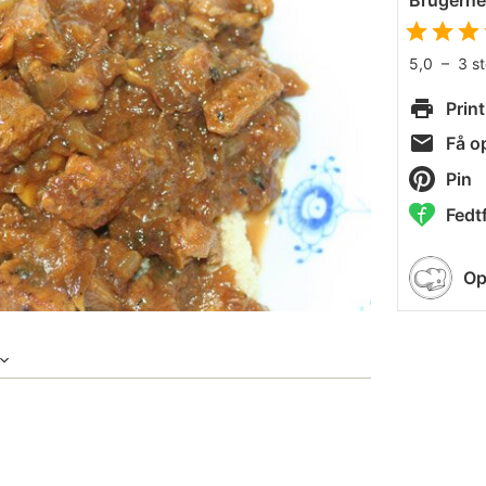
Brugern
5,0
–
3
s
Print
Få op
Pin
Fedtf
Op