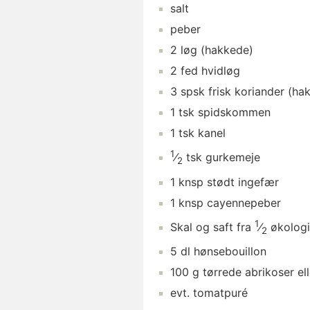
salt
peber
2
løg
(hakkede)
2
fed
hvidløg
3
spsk
frisk koriander
(hak
1
tsk
spidskommen
1
tsk
kanel
1
⁄
tsk
gurkemeje
2
1
knsp
stødt ingefær
1
knsp
cayennepeber
1
Skal og saft fra
⁄
økologi
2
5
dl
hønsebouillon
100
g
tørrede abrikoser
ell
evt.
tomatpuré