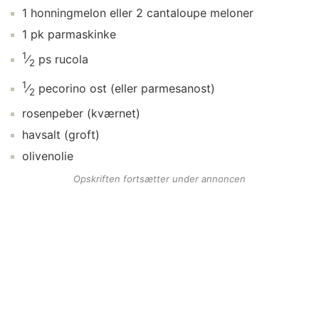
1
honningmelon
eller 2 cantaloupe meloner
1
pk
parmaskinke
1
⁄
ps
rucola
2
1
⁄
pecorino ost
(eller parmesanost)
2
rosenpeber
(kværnet)
havsalt
(groft)
olivenolie
Opskriften fortsætter under annoncen