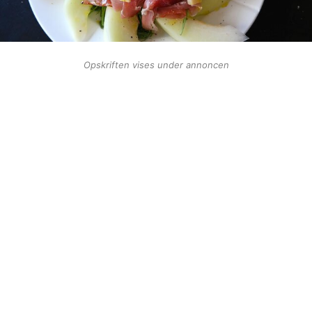
Opskriften vises under annoncen