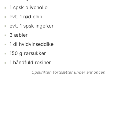
1
spsk
olivenolie
evt.
1
rød chili
evt.
1
spsk
ingefær
3
æbler
1
dl
hvidvinseddike
150
g
rørsukker
1
håndfuld
rosiner
Opskriften fortsætter under annoncen