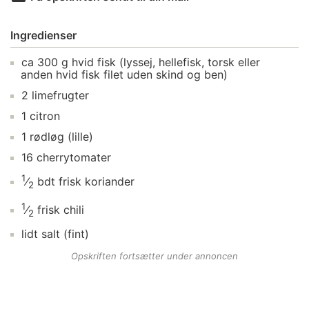
Ingredienser
ca
300
g
hvid fisk
(lyssej, hellefisk, torsk eller
anden hvid fisk filet uden skind og ben)
2
limefrugter
1
citron
1
rødløg
(lille)
16
cherrytomater
1
⁄
bdt
frisk koriander
2
1
⁄
frisk chili
2
lidt
salt
(fint)
Opskriften fortsætter under annoncen