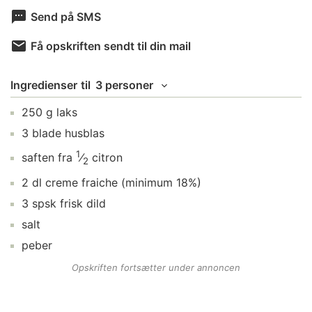
Send på SMS
Få opskriften sendt til din mail
Ingredienser
til
3 personer
250
g
laks
3
blade
husblas
1
saften fra
⁄
citron
2
2
dl
creme fraiche
(minimum 18%)
3
spsk
frisk dild
salt
peber
Opskriften fortsætter under annoncen