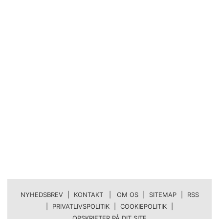
NYHEDSBREV
|
KONTAKT | OM OS
|
SITEMAP
|
RSS
|
PRIVATLIVSPOLITIK
|
COOKIEPOLITIK
|
OPSKRIFTER PÅ DIT SITE