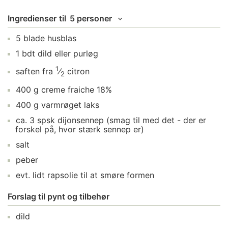
Ingredienser
til
5 personer
5
blade
husblas
1
bdt
dild
eller purløg
1
saften fra
⁄
citron
2
400
g
creme fraiche 18%
400
g
varmrøget laks
ca.
3
spsk
dijonsennep
(smag til med det - der er
forskel på, hvor stærk sennep er)
salt
peber
evt. lidt
rapsolie
til at smøre formen
Forslag til pynt og tilbehør
dild