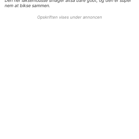
Den her laksemousse smager altså bare godt, og den er super
nem at bikse sammen.
Opskriften vises under annoncen