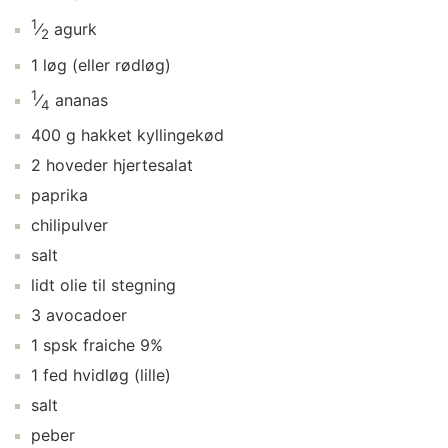
1
⁄
agurk
2
1
løg
(eller rødløg)
1
⁄
ananas
4
400
g
hakket kyllingekød
2
hoveder
hjertesalat
paprika
chilipulver
salt
lidt
olie
til stegning
3
avocadoer
1
spsk
fraiche 9%
1
fed
hvidløg
(lille)
salt
peber