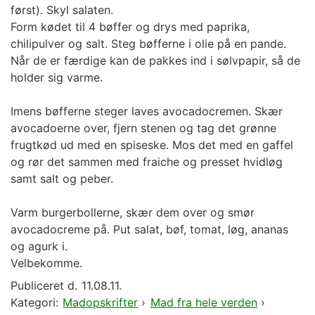
først). Skyl salaten.
Form kødet til 4 bøffer og drys med paprika,
chilipulver og salt. Steg bøfferne i olie på en pande.
Når de er færdige kan de pakkes ind i sølvpapir, så de
holder sig varme.
Imens bøfferne steger laves avocadocremen. Skær
avocadoerne over, fjern stenen og tag det grønne
frugtkød ud med en spiseske. Mos det med en gaffel
og rør det sammen med fraiche og presset hvidløg
samt salt og peber.
Varm burgerbollerne, skær dem over og smør
avocadocreme på. Put salat, bøf, tomat, løg, ananas
og agurk i.
Velbekomme.
Publiceret d.
11.08.11.
Kategori:
Madopskrifter
›
Mad fra hele verden
›