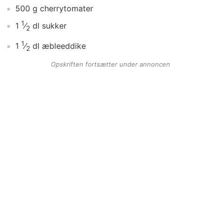
500
g
cherrytomater
1
1
⁄
dl
sukker
2
1
1
⁄
dl
æbleeddike
2
Opskriften fortsætter under annoncen