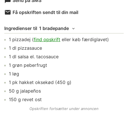
Send på SMS
Få opskriften sendt til din mail
Ingredienser
til
1 bradepande
1
pizzadej
(
find opskrift
eller køb færdiglavet)
1
dl
pizzasauce
1
dl
salsa
el. tacosauce
1
grøn peberfrugt
1
løg
1
pk
hakket oksekød
(450 g)
50
g
jalapeños
150
g
revet ost
Opskriften fortsætter under annoncen