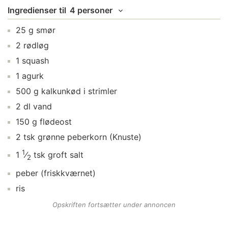
Ingredienser
til
4 personer
25
g
smør
2
rødløg
1
squash
1
agurk
500
g
kalkunkød i strimler
2
dl
vand
150
g
flødeost
2
tsk
grønne peberkorn
(Knuste)
1
1
⁄
tsk
groft salt
2
peber
(friskkværnet)
ris
Opskriften fortsætter under annoncen