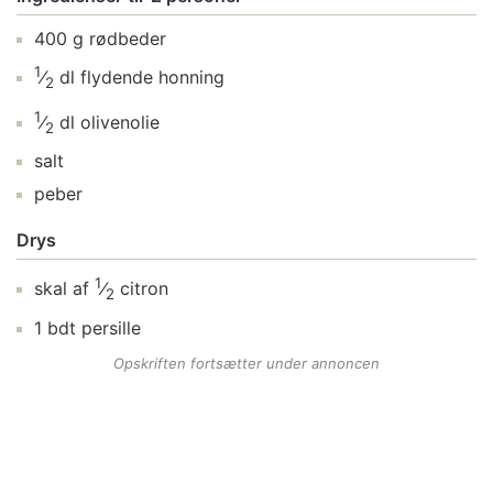
400
g
rødbeder
1
⁄
dl
flydende honning
2
1
⁄
dl
olivenolie
2
salt
peber
Drys
1
skal af
⁄
citron
2
1
bdt
persille
Opskriften fortsætter under annoncen