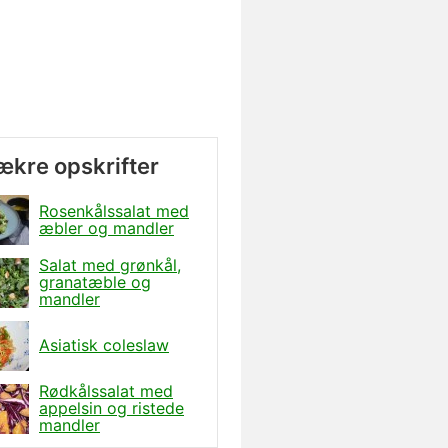
lækre opskrifter
Rosenkålssalat med
æbler og mandler
Salat med grønkål,
granatæble og
mandler
Asiatisk coleslaw
Rødkålssalat med
appelsin og ristede
mandler