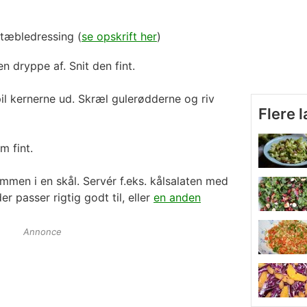
tæbledressing
(
se opskrift her
)
n dryppe af. Snit den fint.
il kernerne ud. Skræl gulerødderne og riv
Flere 
m fint.
ammen i en skål. Servér f.eks. kålsalaten med
der passer rigtig godt til, eller
en anden
Annonce