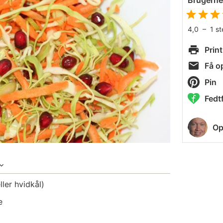
Brugern
4,0
–
1
s
Print
Få op
Pin
Fedtf
Op
ller hvidkål)
e