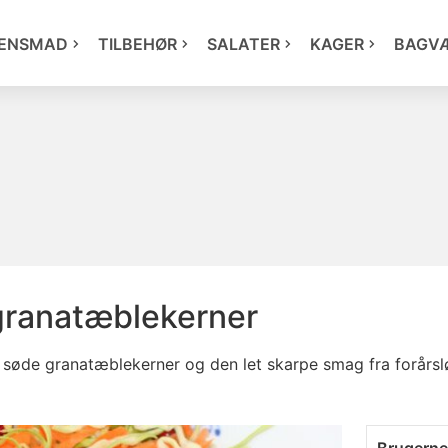
ENSMAD
TILBEHØR
SALATER
KAGER
BAGV
granatæblekerner
e søde granatæblekerner og den let skarpe smag fra forårs