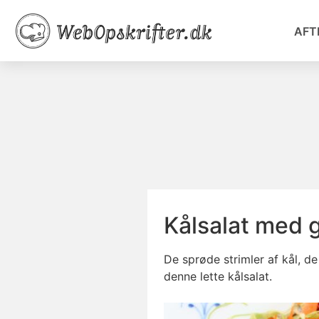
AFT
Kålsalat med 
De sprøde strimler af kål, d
denne lette kålsalat.