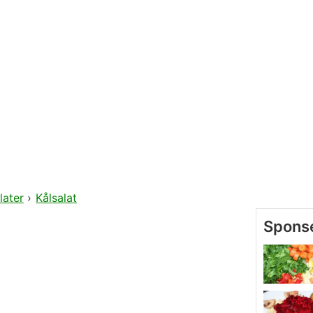
later
›
Kålsalat