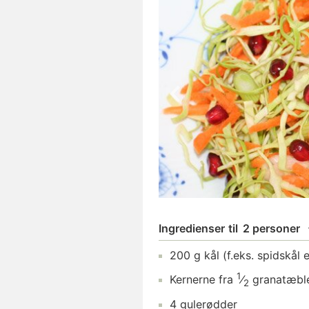
Ingredienser
til
2 personer
200
g
kål
(f.eks. spidskål e
1
Kernerne fra
⁄
granatæbl
2
4
gulerødder