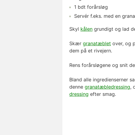
1
bdt
forårsløg
Servér f.eks. med en
grana
Skyl
kålen
grundigt og lad de
Skær
granatæblet
over, og p
dem på et rivejern.
Rens forårsløgene og snit de
Bland alle ingredienserner s
denne
granatæbledressing
, 
dressing
efter smag.