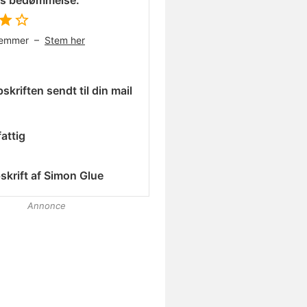
es bedømmelse:
temmer –
Stem her
skriften sendt til din mail
attig
skrift af
Simon Glue
Annonce