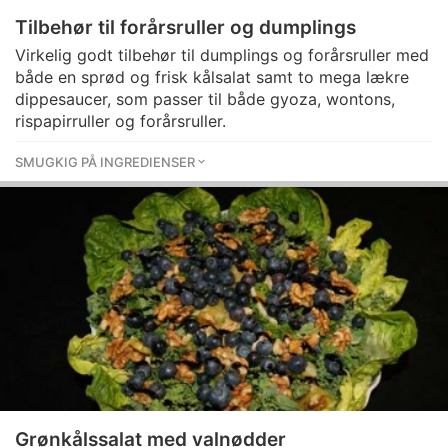
Tilbehør til forårsruller og dumplings
Virkelig godt tilbehør til dumplings og forårsruller med
både en sprød og frisk kålsalat samt to mega lækre
dippesaucer, som passer til både gyoza, wontons,
rispapirruller og forårsruller.
SMUGKIG PÅ INGREDIENSER
Grønkålssalat med valnødder