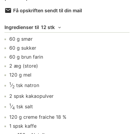
Få opskriften sendt til din mail
Ingredienser
til
12 stk
60
g
smør
60
g
sukker
60
g
brun farin
2
æg
(store)
120
g
mel
1
⁄
tsk
natron
2
2
spsk
kakaopulver
1
⁄
tsk
salt
4
120
g
creme fraiche
18 %
1
spsk
kaffe