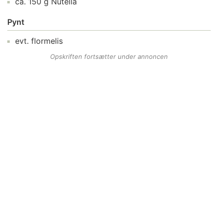
ca.
150
g
Nutella
Pynt
evt.
flormelis
Opskriften fortsætter under annoncen