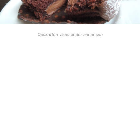
Opskriften vises under annoncen