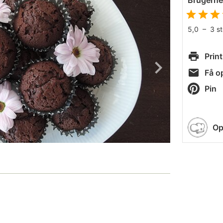
Brugern
5,0
–
3
s
Print
Få op
Pin
Op