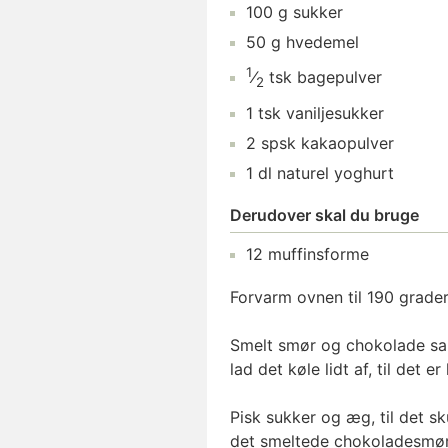
100
g
sukker
50
g
hvedemel
1
⁄
tsk
bagepulver
2
1
tsk
vaniljesukker
2
spsk
kakaopulver
1
dl
naturel yoghurt
Derudover skal du bruge
12
muffinsforme
Forvarm ovnen til 190 grader
Smelt smør og chokolade sa
lad det køle lidt af, til det e
Pisk sukker og æg, til det sk
det smeltede chokoladesmør