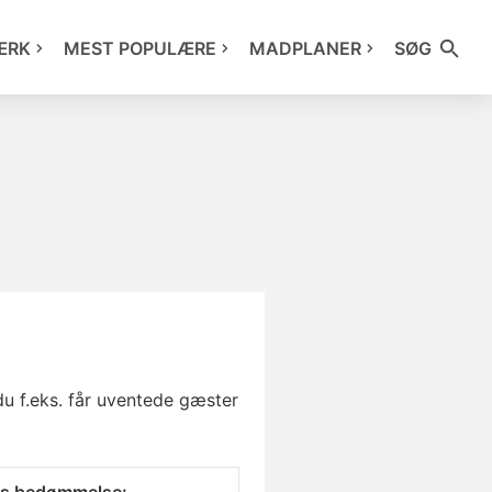
ÆRK
MEST POPULÆRE
MADPLANER
SØG
du f.eks. får uventede gæster