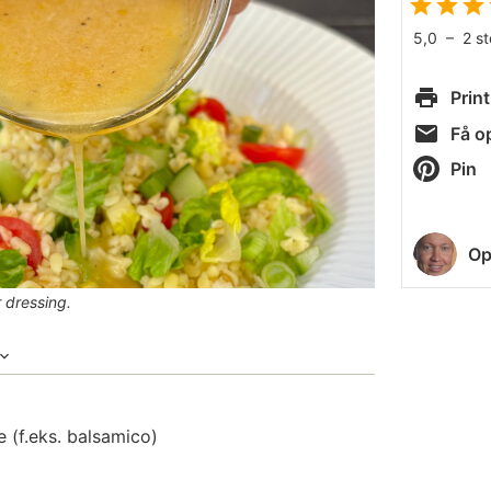
5,0
–
2
s
Print
Få op
Pin
Op
 dressing.
e (f.eks.
balsamico
)