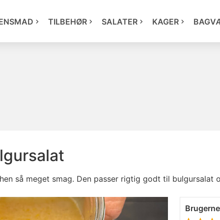
ENSMAD
TILBEHØR
SALATER
KAGER
BAGV
ulgursalat
hen så meget smag. Den passer rigtig godt til bulgursalat 
Brugern