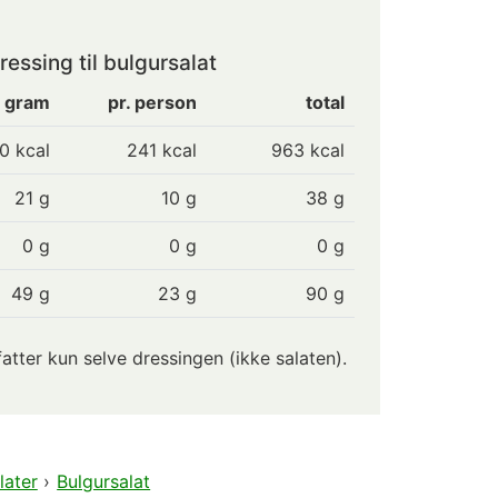
essing til bulgursalat
0 gram
pr. person
total
0 kcal
241
kcal
963 kcal
21 g
10
g
38 g
0 g
0
g
0 g
49 g
23
g
90 g
ter kun selve dressingen (ikke salaten).
later
›
Bulgursalat