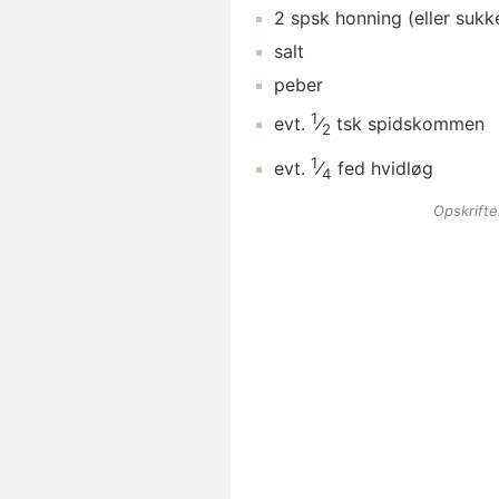
2
spsk
honning
(eller sukk
salt
peber
1
evt.
⁄
tsk
spidskommen
2
1
evt.
⁄
fed
hvidløg
4
Opskrift