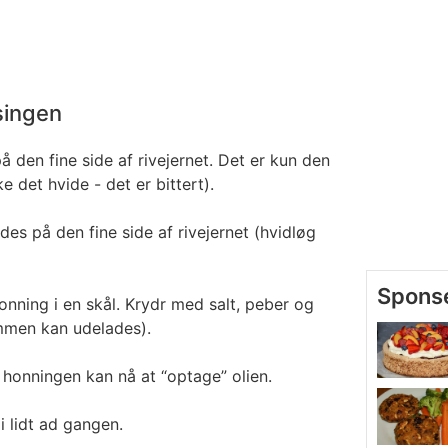
singen
på den fine side af rivejernet. Det er kun den
e det hvide - det er bittert).
edes på den fine side af rivejernet (hvidløg
onning i en skål. Krydr med salt, peber og
mmen kan udelades).
å honningen kan nå at “optage” olien.
i lidt ad gangen.