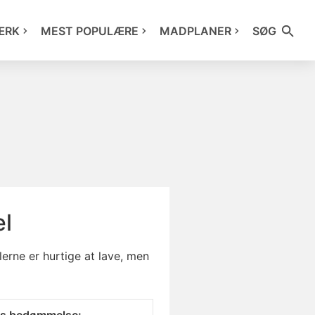
ÆRK
MEST POPULÆRE
MADPLANER
SØG
el
erne er hurtige at lave, men