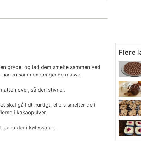
Flere 
i en gryde, og lad dem smelte sammen ved
l du har en sammenhængende masse.
natten over, så den stivner.
et skal gå lidt hurtigt, ellers smelter de i
lerne i kakaopulver.
t beholder i køleskabet.