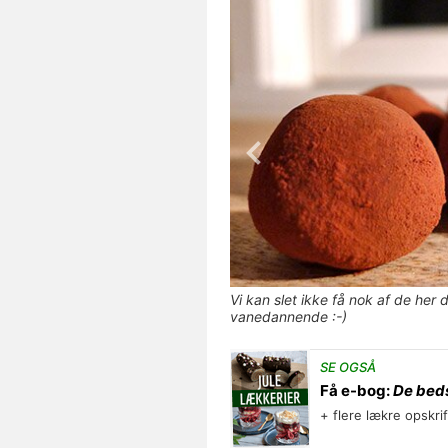
Vi kan slet ikke få nok af de her
vanedannende :-)
SE OGSÅ
Få e-bog:
De beds
+ flere lækre opskri