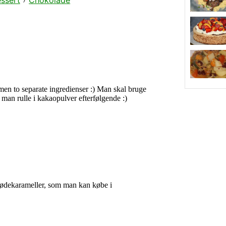
ssert
›
Chokolade