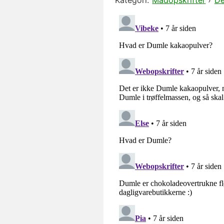
Kategori:
Madopskrifter
›
De