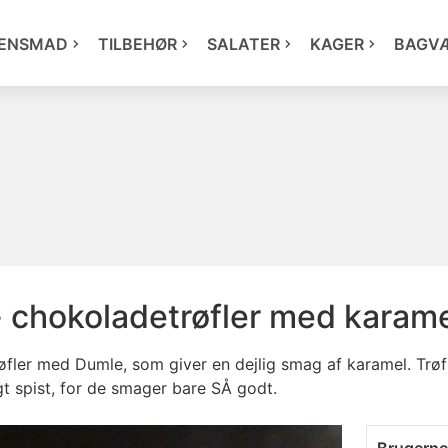
ENSMAD
TILBEHØR
SALATER
KAGER
BAGV
- chokoladetrøfler med karam
øfler med Dumle, som giver en dejlig smag af karamel. Trøfl
gt spist, for de smager bare SÅ godt.