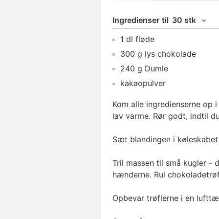
Ingredienser
til
30 stk
1
dl
fløde
300
g
lys chokolade
240
g
Dumle
kakaopulver
Kom alle ingredienserne op 
lav varme. Rør godt, indti
Sæt blandingen i køleskabet 
Tril massen til små kugler - d
hænderne. Rul chokoladetrøf
Opbevar trøflerne i en lufttæ