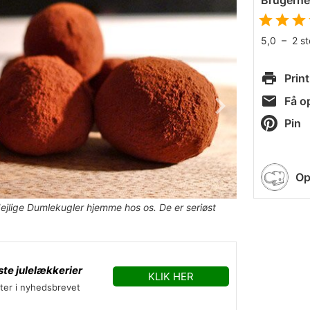
Brugern
5,0
–
2
s
Print
Få op
Pin
Op
 dejlige Dumlekugler hjemme hos os. De er seriøst
te julelækkerier
KLIK HER
fter i nyhedsbrevet