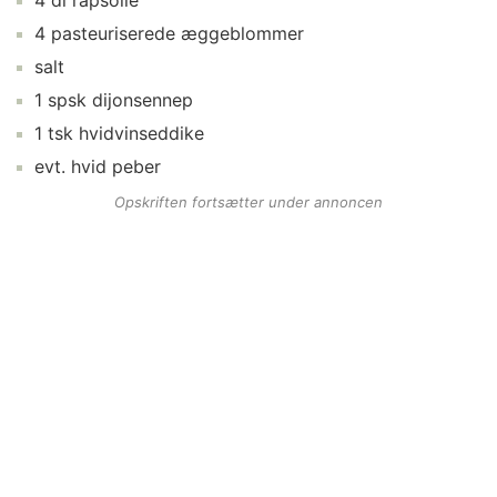
4
dl
rapsolie
4
pasteuriserede æggeblommer
salt
1
spsk
dijonsennep
1
tsk
hvidvinseddike
evt.
hvid peber
Opskriften fortsætter under annoncen