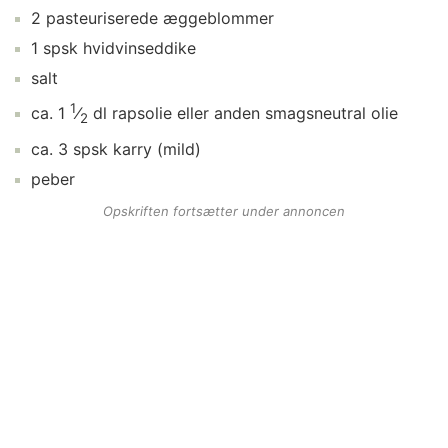
2
pasteuriserede æggeblommer
1
spsk
hvidvinseddike
salt
1
ca.
1
⁄
dl
rapsolie
eller anden smagsneutral olie
2
ca.
3
spsk
karry
(mild)
peber
Opskriften fortsætter under annoncen