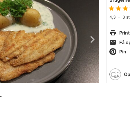
Brugern
4,3
–
3
s
Print
Få op
Pin
Op