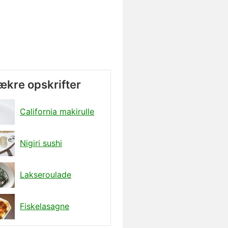
lækre opskrifter
California makirulle
Nigiri sushi
Lakseroulade
Fiskelasagne