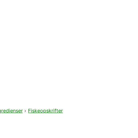
gredienser
›
Fiskeopskrifter