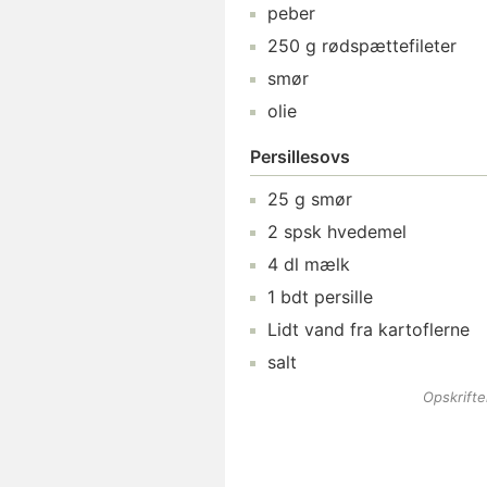
peber
250
g
rødspættefileter
smør
olie
Persillesovs
25
g
smør
2
spsk
hvedemel
4
dl
mælk
1
bdt
persille
Lidt
vand
fra kartoflerne
salt
Opskrift