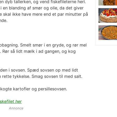
n dyb tallerken, og vend fiskefileterne heri.
 en blanding af smør og olie, da det giver
ne skal ikke have mere end et par minutter på
nde.
pbagning. Smelt smør i en gryde, og rør mel
le. Rør så lidt mælk i ad gangen, og kog
r den i sovsen. Spæd sovsen op med lidt
n rette tykkelse. Smag sovsen til med salt.
 kogte kartofler og persillesovsen.
iskefilet her
Annonce