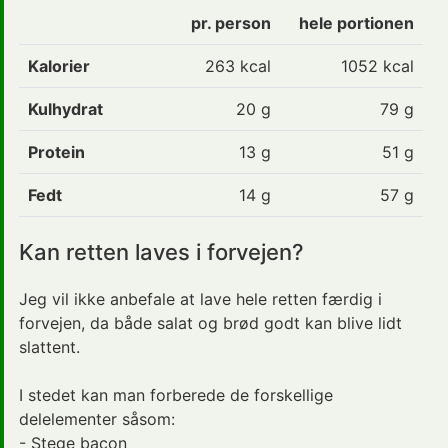
pr. person
hele portionen
Kalorier
263
kcal
1052 kcal
Kulhydrat
20
g
79 g
Protein
13
g
51 g
Fedt
14
g
57 g
Kan retten laves i forvejen?
Jeg vil ikke anbefale at lave hele retten færdig i
forvejen, da både salat og brød godt kan blive lidt
slattent.
I stedet kan man forberede de forskellige
delelementer såsom:
- Stege bacon