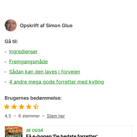
Opskrift af
Simon Glue
Gå til:
Ingredienser
Fremgangsmåde
Sådan kan den laves i forvejen
4 andre mega gode forretter med kylling
Brugernes bedømmelse:
4,5
–
6
stemmer –
Stem her
SE OGSÅ
Få e-bogen 'De bedste forretter'