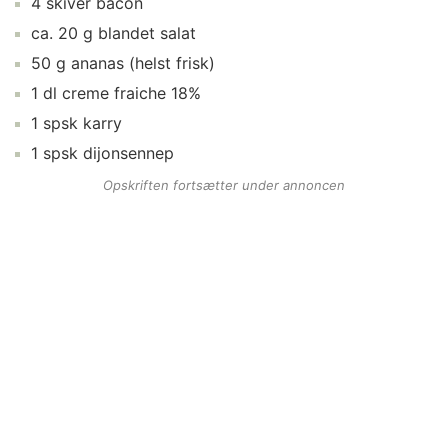
4
skiver
bacon
ca.
20
g
blandet salat
50
g
ananas
(helst frisk)
1
dl
creme fraiche 18%
1
spsk
karry
1
spsk
dijonsennep
Opskriften fortsætter under annoncen