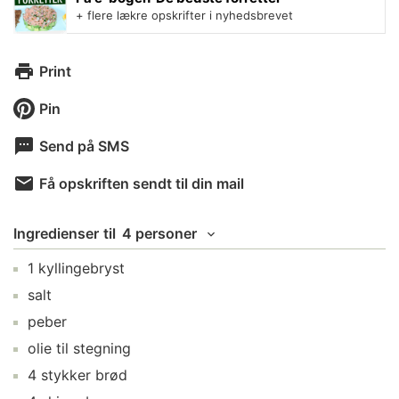
+ flere lækre opskrifter i nyhedsbrevet
Print
Pin
Send på SMS
Få opskriften sendt til din mail
Ingredienser
til
4 personer
1
kyllingebryst
salt
peber
olie
til stegning
4
stykker
brød