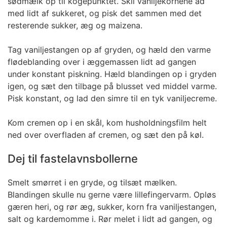
sødmælk op til kogepunktet. Skil vaniljekornene ad
med lidt af sukkeret, og pisk det sammen med det
resterende sukker, æg og maizena.
Tag vaniljestangen op af gryden, og hæld den varme
flødeblanding over i æggemassen lidt ad gangen
under konstant piskning. Hæld blandingen op i gryden
igen, og sæt den tilbage på blusset ved middel varme.
Pisk konstant, og lad den simre til en tyk vaniljecreme.
Kom cremen op i en skål, kom husholdningsfilm helt
ned over overfladen af cremen, og sæt den på køl.
Dej til fastelavnsbollerne
Smelt smørret i en gryde, og tilsæt mælken.
Blandingen skulle nu gerne være lillefingervarm. Opløs
gæren heri, og rør æg, sukker, korn fra vaniljestangen,
salt og kardemomme i. Rør melet i lidt ad gangen, og