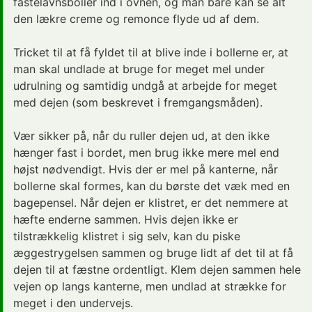
fastelavnsboller ind i ovnen, og man bare kan se alt
den lækre creme og remonce flyde ud af dem.
Tricket til at få fyldet til at blive inde i bollerne er, at
man skal undlade at bruge for meget mel under
udrulning og samtidig undgå at arbejde for meget
med dejen (som beskrevet i fremgangsmåden).
Vær sikker på, når du ruller dejen ud, at den ikke
hænger fast i bordet, men brug ikke mere mel end
højst nødvendigt. Hvis der er mel på kanterne, når
bollerne skal formes, kan du børste det væk med en
bagepensel. Når dejen er klistret, er det nemmere at
hæfte enderne sammen. Hvis dejen ikke er
tilstrækkelig klistret i sig selv, kan du piske
æggestrygelsen sammen og bruge lidt af det til at få
dejen til at fæstne ordentligt. Klem dejen sammen hele
vejen op langs kanterne, men undlad at strække for
meget i den undervejs.