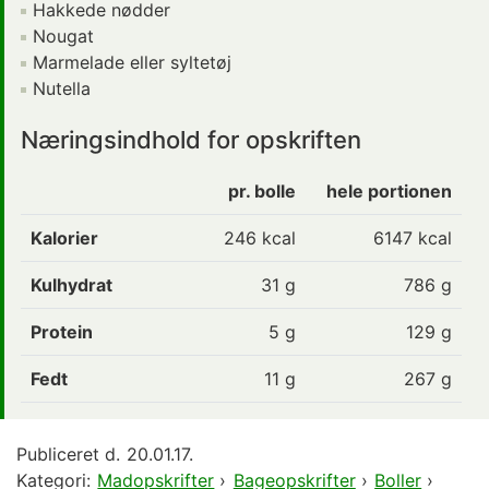
Hakkede nødder
Nougat
Marmelade eller syltetøj
Nutella
Næringsindhold for opskriften
pr. bolle
hele portionen
Kalorier
246
kcal
6147 kcal
Kulhydrat
31
g
786 g
Protein
5
g
129 g
Fedt
11
g
267 g
Publiceret d.
20.01.17.
Kategori:
Madopskrifter
›
Bageopskrifter
›
Boller
›