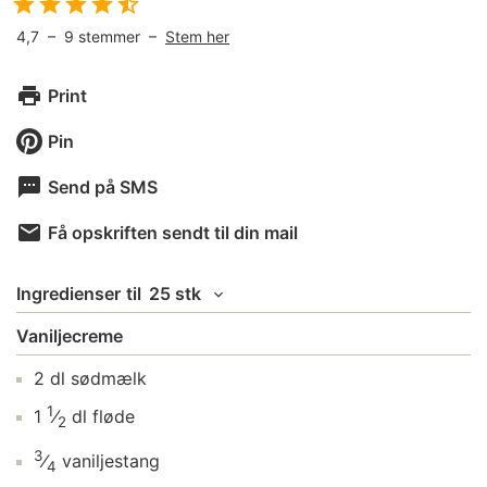
4,7
–
9
stemmer –
Stem her
Print
Pin
Send på SMS
Få opskriften sendt til din mail
Ingredienser
til
25 stk
Vaniljecreme
2
dl
sødmælk
1
1
⁄
dl
fløde
2
3
⁄
vaniljestang
4