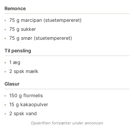
Remonce
75
g
marcipan
(stuetempereret)
75
g
sukker
75
g
smør
(stuetempereret)
Til pensling
1
æg
2
spsk
mælk
Glasur
150
g
flormelis
15
g
kakaopulver
2
spsk
vand
Opskriften fortsætter under annoncen