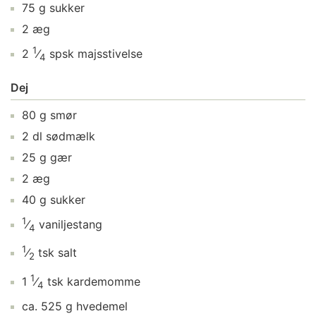
75
g
sukker
2
æg
1
2
⁄
spsk
majsstivelse
4
Dej
80
g
smør
2
dl
sødmælk
25
g
gær
2
æg
40
g
sukker
1
⁄
vaniljestang
4
1
⁄
tsk
salt
2
1
1
⁄
tsk
kardemomme
4
ca.
525
g
hvedemel